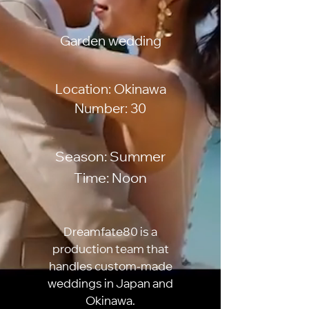
Garden wedding
Location: Okinawa
Number: 30
Season: Summer
Time: Noon
Dreamfate80 is a
production team that
handles custom-made
weddings in Japan and
Okinawa.