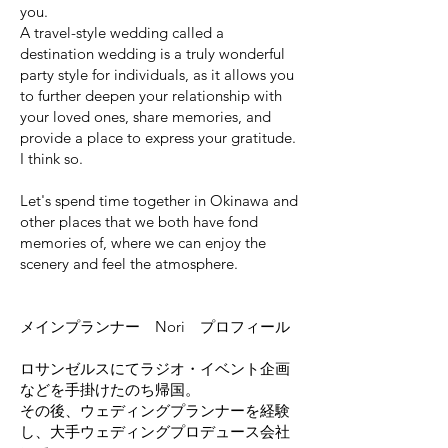
you.
A travel-style wedding called a
destination wedding is a truly wonderful
party style for individuals, as it allows you
to further deepen your relationship with
your loved ones, share memories, and
provide a place to express your gratitude.
I think so.
Let's spend time together in Okinawa and
other places that we both have fond
memories of, where we can enjoy the
scenery and feel the atmosphere.
メインプランナー Nori プロフィール
ロサンゼルスにてラジオ・イベント企画
などを手掛けたのち帰国。
その後、ウェディングプランナーを経験
し、大手ウェディングプロデュース会社