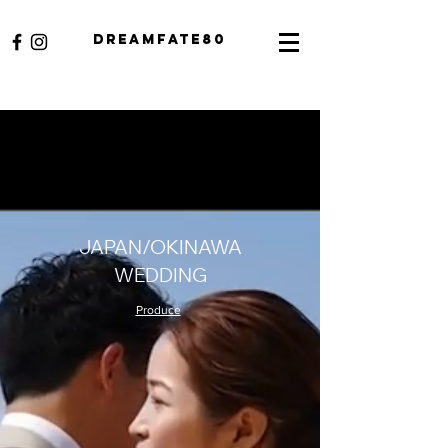
​Dreamfate80
JAPAN/OKINAWA
​WEDDING
Produce