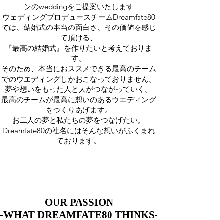
ンのweddingをご提案いたします
ウェディングプロデュースチームDreamfate80
では、結婚式の本当の面白さ、その価値を感じ
て頂ける、
『最高の結婚式』を作りたいと考えておりま
す。
そのため、本当におススメできる最高のチーム
でのウエディングしかおこなっておりません。
夢や想いをもった人と人がつながっていく。
最高のチームが最高に想いのあるウエディング
をつくりあげます。
お二人の夢と私たちの夢をつなげたい。
Dreamfate80の社名にはそんな想いがふくまれ
ております。
OUR PASSION
OUR PASSION
-WHAT DREAMFATE80 THINKS-
-WHAT DREAMFATE80 THINKS-