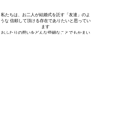
私たちは、お二人が結婚式を託す「友達」のよ
うな 信頼して頂ける存在でありたいと思ってい
ます
おふたりの想いをどんな些細なことでもかまい
ません 私たちにお伝えください
友達のような信頼できるチームで最高の一日を
創り上げます。
ゲストから「楽しかった！」「私もこんな結婚
式したい！」と 言ってもらえるような結婚式を
おふたりの「らしさ」が伝えられる そんな時間
を「おふたりと一緒につくりたい」
そして一緒に泣いて笑いたい
感動を共有できるチーム
それがDreamfate80のウェディングスタイルで
す