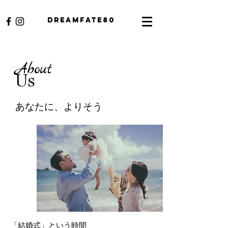
​Dreamfate80
About
Us
​あなたに、よりそう
「結婚式」という時間