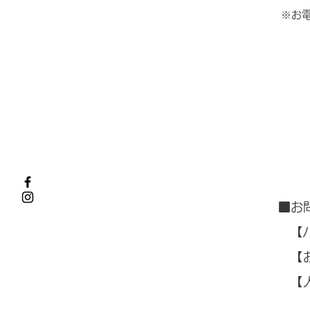
​※お
■お
【パ
【お
【人