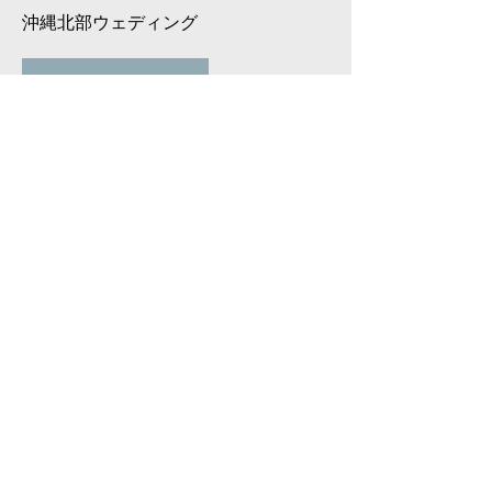
沖縄北部ウェディング
Read More
413HAMAHIGA
沖縄離島ホテルウェディング